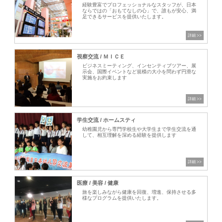
経験豊富でプロフェッショナルなスタッフが、日本
ならではの「おもてなしの心」で、誰もが安心、満
足できるサービスを提供いたします。
視察交流 / ＭＩＣＥ
ビジネスミーティング、インセンティブツアー、展
示会、国際イベントなど規模の大小を問わず円滑な
実施をお約束します
学生交流 / ホームスティ
幼稚園児から専門学校生や大学生まで学生交流を通
して、相互理解を深める経験を提供します
医療 / 美容 / 健康
旅を楽しみながら健康を回復、増進、保持させる多
様なプログラムを提供いたします。