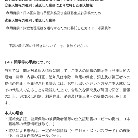
③個人情報の種別：受託した業務により取得した個人情報
利用目的：日本国内旅行手配業務及び企画募集旅行業務のため
④個人情報の種別：委託した業務
利用目的：旅程管理業務を遂行するために委託したガイド、添乗員等
下記の開示等の手続きについて、をご参照ください。
（４）開示等の手続について
当社では、開示対象個人情報に関して、ご本人の情報の開示等（利用目的の
通知、開示、内容の訂正、追加又は削除、利用の停止、消去及び第三者への
提供の停止）を希望される場合には、お申し出いただいた方がご本人或いは
その代理人であることを確認した上で、合理的な期間及び範囲で回答、情報
の訂正、追加又は削除、利用停止、消去及び第三者への提供の停止をしま
す。
本人の場合
運転免許証、健康保険の被保険者証等の公的証明書のコピーの提出。（本
籍地等の機微情報は除く。）
電話による場合は、一定の登録情報（生年月日・ID・パスワード）の確認
後、窓口責任者がコールバック。