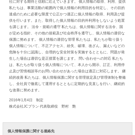
社に対する期待と信頼に応えていきます。 個人情報の取得、利用、提供
私たちは、事業活動の範囲内で個人情報の利用目的を特定し、その目的
達成のために必要な限度で公正かつ適正に個人情報の取得、利用及び提
供を行います。また、取得した個人情報の目的外利用をしないよう処置
を講じます。 法令・規範の遵守 私たちは、個人情報に関する法令、国
が定める指針、その他の規範及び社会秩序を遵守し、個人情報の適切な
保護に努めます。 個人情報の適切な管理 私たちは、私たちが取り扱う
個人情報について、不正アクセス、紛失、破壊、改ざん、漏えいなどの
危険を十分に認識し、合理的な安全対策を実施するとともに、問題が発
生した場合は適切な是正措置を講じます。 問い合わせへの対応 私たち
は、私たちが取り扱う個人情報について、本人から開示、訂正、利用停
止及び苦情相談等のお問い合わせがあった場合は適正に対応します。 継
続的改善 私たちは、個人情報保護に関する管理規定及び管理体制を整備
し、全社員で徹底して運用するとともに定期的な見直しを行い、継続的
な改善に努めます。
2016年1月4日 制定
株式会社JCプラン 代表取締役 野村 艶
個人情報保護に関する連絡先