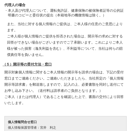
代理人の場合
本人及び代理人について、運転免許証、健康保険の被保険者証等の公的証
明書のコピーと委任状の提出（本籍地等の機微情報は除く。）
また、当社に対する個人情報のご提供は、ご本人様の任意のご意思により
ます。
ご本人様が個人情報のご提供を拒否された場合は、開示等の求めに対する
回答ができない場合がございますのでご了承願います。これによりご本人
様が被った損害（逸失利益を含む）、不利益等について、当社は何らの賠
償責任等を負いません。
（５）開示等の受付方法・窓口
開示対象個人情報に関するご本人情報の開示等を請求の場合は、下記の受付
窓口までご連絡ください。ご連絡いただきましたら、当社所定の「個人情報
開示等請求書」を郵送致しますので、記入の上、必要書類を同封し送付にて
お申し込み下さい。（送付料は請求者のご負担となります。）
ご本人（または代理人）であることを確認した上で、書面の交付により回答
いたします。
個人情報問合せ窓口
個人情報保護管理者：宮井 利之