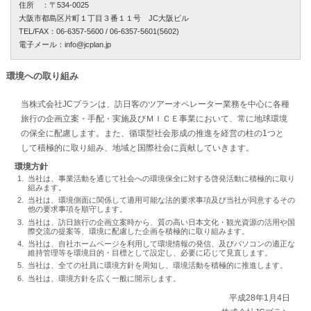
住所 ：〒534-0025
大阪市都島区片町１丁目３番１１号 JC大阪ビル
TEL/FAX：06-6357-5600 / 06-6357-5601(5602)
電子メール：info@jcplan.jp
環境への取り組み
当株式会社JCプランは、訪日客のツアーオペレーター業務を中心に各種
旅行の企画立案・手配・実施及びＭＩＣＥ事業において、常に地球環境
の保全に配慮します。また、循環型社会形成の推進を経営の柱の1つと
して積極的に取り組み、地域と国際社会に貢献していきます。
環境方針
当社は、事業活動を通じて社会への環境保全に対する啓発活動に積極的に取り
組みます。
当社は、環境側面に関係して適用可能な法的要求事項及び当社が同意するその
他の要求事項を順守します。
当社は、訪日旅行の企画立案時から、質の高い日本文化・観光資源の活用や国
際交流の提案等、環境に配慮した企画を積極的に取り組みます。
当社は、自社ホームページを利用して環境情報の発信、及びパソコンの適正な
維持管理等を環境目的・目標として設定し、必要に応じて見直します。
当社は、全ての社員に環境方針を周知し、環境活動を積極的に推進します。
当社は、環境方針を広く一般に開示します。
平成28年1月4日