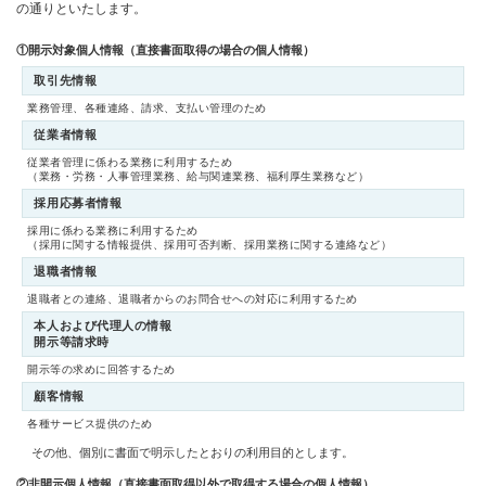
の通りといたします。
①開示対象個人情報（直接書面取得の場合の個人情報）
取引先情報
業務管理、各種連絡、請求、支払い管理のため
従業者情報
従業者管理に係わる業務に利用するため
（業務・労務・人事管理業務、給与関連業務、福利厚生業務など）
採用応募者情報
採用に係わる業務に利用するため
（採用に関する情報提供、採用可否判断、採用業務に関する連絡など）
退職者情報
退職者との連絡、退職者からのお問合せへの対応に利用するため
本人および代理人の情報
開示等請求時
開示等の求めに回答するため
顧客情報
各種サービス提供のため
その他、個別に書面で明示したとおりの利用目的とします。
②非開示個人情報（直接書面取得以外で取得する場合の個人情報）